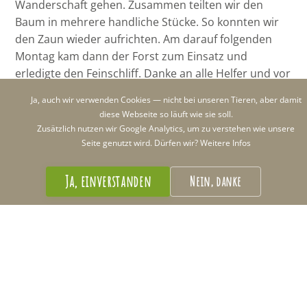
Wanderschaft gehen. Zusammen teilten wir den
Baum in mehrere handliche Stücke. So konnten wir
den Zaun wieder aufrichten. Am darauf folgenden
Montag kam dann der Forst zum Einsatz und
erledigte den Feinschliff. Danke an alle Helfer und vor
allem an die aufmerksamem Besucherin! Sollte Euch
Ja, auch wir verwenden Cookies — nicht bei unseren Tieren, aber damit
auch etwas auffallen,
meldet Euch bei uns
! Wir sind
diese Webseite so läuft wie sie soll.
jederzeit für Euch erreichbar!
Zusätzlich nutzen wir Google Analytics, um zu verstehen wie unsere
Seite genutzt wird. Dürfen wir?
Weitere Infos
Das
Wildgehege Herborn
ist täglich bei kostenlosem
Eintritt zugänglich. Mehr Infos auf
Unsere Tiere
und
Ja, einverstanden
Nein, danke
auf
Facebook
.
Beitragsnavigation
←
Frühling im Wildgehege 🌺
🐜🕷🦗🐛 Ein Hotel für
→
Insekten 🐜🕷🦗🐛
🌸🌼
© 2026 Wildgehege Herborn
Erstellt mit
in
Herborn