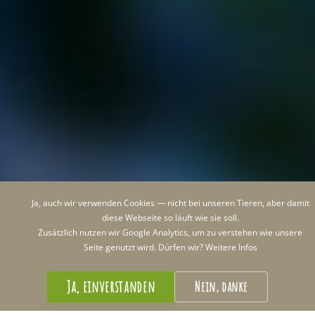
Ja, auch wir verwenden Cookies — nicht bei unseren Tieren, aber damit
diese Webseite so läuft wie sie soll.
Zusätzlich nutzen wir Google Analytics, um zu verstehen wie unsere
Seite genutzt wird. Dürfen wir?
Weitere Infos
·
·
·
Eintritt frei
Täglich geöffnet
Tiere hautnah
Ja, einverstanden
Nein, danke
7 Spielplätze