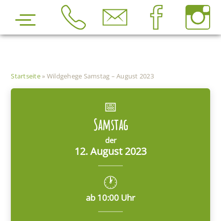
Zum
Inhalt
springen
Startseite
»
Wildgehege Samstag – August 2023
📅
Samstag
der
12. August 2023
🕐
ab 10:00 Uhr