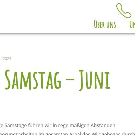
Über uns
Un
i 2024
 Samstag – Juni
e Samstage führen wir in regelmäßigen Abständen
nerungsarbeiten im gesamten Areal des Wildgeheges durch