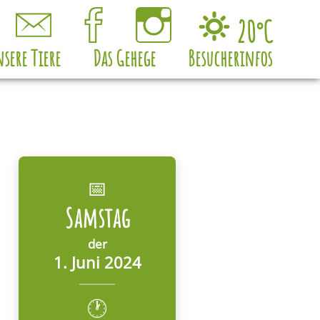
20°C
Klarer
Himmel,
sere Tiere
Das Gehege
Besucherinfos
20
Grad
Celsius
📅
Samstag
der
1. Juni 2024
🕐
.