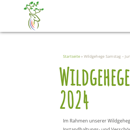
Zum
Inhalt
springen
Startseite
»
Wildgehege Samstag – Jun
Wildgehege
2024
Im Rahmen unserer Wildgeheg
Instandhaltungs- und Verschö