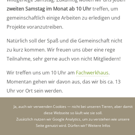
zweiten Samstag im Monat ab 10 Uhr
treffen, um
gemeinschaftlich einige Arbeiten zu erledigen und
Projekte voranzutreiben.
Natürlich soll der Spaß und die Gemeinschaft nicht
zu kurz kommen. Wir freuen uns über eine rege
Teilnahme, sehr gerne auch von nicht Mitgliedern!
Wir treffen uns um 10 Uhr am
Fachwerkhaus
.
Momentan gehen wir davon aus, das wir bis ca. 13
Uhr vor Ort sein werden.
Geplante Arbeiten sowie Themen für unser erstes
Ja, auch wir verwenden Cookies — nicht bei unseren Tieren, aber damit
Treffen:
diese Webseite so läuft wie sie soll.
Zusätzlich nutzen wir Google Analytics, um zu verstehen wie unsere
Wir kehren den Winter raus und bereiten
Seite genutzt wird. Dürfen wir?
Weitere Infos
das Wildgehege auf den Frühling vor