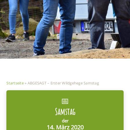
Startseite
»
ABGESAGT – Erster Wildgehege Samstag
📅
Samstag
der
14. März 2020