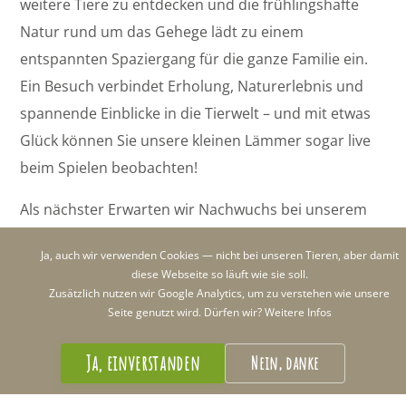
weitere Tiere zu entdecken und die frühlingshafte
Natur rund um das Gehege lädt zu einem
entspannten Spaziergang für die ganze Familie ein.
Ein Besuch verbindet Erholung, Naturerlebnis und
spannende Einblicke in die Tierwelt – und mit etwas
Glück können Sie unsere kleinen Lämmer sogar live
beim Spielen beobachten!
Als nächster Erwarten wir Nachwuchs bei unserem
Damwild
. Direkt ein Gehege neben unserem
Ja, auch wir verwenden Cookies — nicht bei unseren Tieren, aber damit
Muffelwild.
diese Webseite so läuft wie sie soll.
Zusätzlich nutzen wir Google Analytics, um zu verstehen wie unsere
Kommen Sie vorbei und erleben Sie den Frühling im
Seite genutzt wird. Dürfen wir?
Weitere Infos
Wildgehege Herborn – wir freuen uns auf Ihren
Besuch! 🌿😊
Ja, einverstanden
Nein, danke
Beitragsnavigation
←
Genuss & Erlebnis
Ostereiersuche 2026